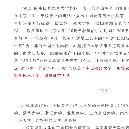
“985”的生日和北京大学是同一天，只是出生的时间晚了
在北京大学百年校庆上的讲话中提出中国要有若干所具有世
育部决定开始建设一批世界一流大学和一批国际知名的高
程，并以江泽民在北京大学100周年校庆的讲话时间(1998年5
目前“985”高校有39所，其中34所是上文中的“34所”自划
中有5所并非自主划线的高校，而是按照国家线来划定其复
的，因为自划线一般都要远高于国家线，“34所”的竞争
考“985工程”高校又希望竞争没有那么大，于是便会把目标
这5所不太一样的“985工程”高校是：
中国海洋大学、西北
科学技术大学、华东师范大学。
“C9”
九校联盟(C9)，中国首个顶尖大学间的高校联盟，200
学、清华大学、浙江大学、复旦大学、上海交通大学、南京
工业大学、西安交通大学9所高校。
九校联盟形式类似于美国常春藤联盟、英国罗素大学集