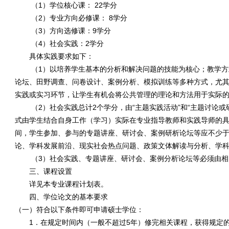
（
1
）学位核心课：
22
学分
（
2
）专业方向必修课：
8
学分
（
3
）方向选修课：
9
学分
（
4
）社会实践：
2
学分
具体实践要求如下：
（
1
）以培养学生基本的分析和解决问题的技能为核心；教学方
论坛、田野调查、问卷设计、案例分析、模拟训练等多种方式，尤
实践或实习环节，让学生有机会将公共管理的理论和方法用于实际
（
2
）社会实践总计
2
个学分，由“主题实践活动”和“主题讨论
式由学生结合自身工作（学习）实际在专业指导教师和实践导师的
间，学生参加、参与的专题讲座、研讨会、案例研析论坛等应不少
论、学科发展前沿、现实社会热点问题、政策文体解读与分析、学
（
3
）社会实践、专题讲座、研讨会、案例分析论坛等必须由相
三、课程设置
详见本专业课程计划表。
四、学位论文的基本要求
（一）符合以下条件即可申请硕士学位：
1．在规定时间内（一般不超过
5
年）修完相关课程，获得规定