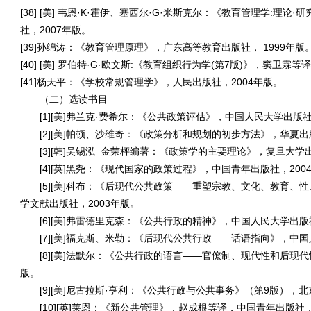
[38] [美
]
韦恩
·K·
霍伊、塞西尔
·G·
米斯克尔：《教育管理学
:
理论
·
研
社，
2007
年版。
[39]孙绵涛：《教育管理原理》，广东高等教育出版社，
1999
年版
[40] [美
]
罗伯特
·G·
欧文斯
:
《教育组织行为学
(
第
7
版
)
》，窦卫霖等
[41]杨天平：《学校常规管理学》，人民出版社，
2004
年版。
（二）选读书目
[1][美
]
弗兰克
·
费希尔：《公共政策评估》，中国人民大学出版
[2][美
]
帕顿、沙维奇：《政策分析和规划的初步方法》，华夏出
[3][韩
]
吴锡泓
金荣枰编著：《政策学的主要理论》，复旦大学
[4][英
]
黑尧：《现代国家的政策过程》，中国青年出版社，
200
[5][美
]
科布：《后现代公共政策
——
重塑宗教、文化、教育、性
学文献出版社，
2003
年版。
[6][美
]
弗雷德里克森：《公共行政的精神》，中国人民大学出版
[7][美
]
福克斯、米勒：《后现代公共行政
——
话语指向》，中国
[8][美
]
法默尔：《公共行政的语言
——
官僚制、现代性和后现代
版。
[9][美
]
尼古拉斯
·
亨利：《公共行政与公共事务》（第
9
版），北
[10][英
]
莱恩：《新公共管理》，赵成根等译，中国青年出版社