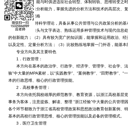
智体全面发展，能与时俱进适应社会转型、体制转轨、思维转变之
基本的公共政策分析能力，掌握先进的分析方法和技术的高层次、
基本培养规格
（
1
）能坚持科学理论，具备从事公共管理与公共政策分析的基
指挥、激励、口头与文字表达、熟练运用多种管理技术与现代信息
的创新能力；（
2
）具有较为宽广的知识面，能掌握和运用政治、经
以及定性、定量分析方法；（
3
）比较熟练地掌握一门外语，能基本
专业方向及其主要特色
1．行政管理：
本方向在基本的政治学、行政学、经济学、管理学、社会学、法
验”中大量的
MPA
素材，以“实践教学”、“案例教学”、“田野教学”、
本的行政思维、核心的行政管理技能。
2．高校事务管理：
本方向依托我校雄厚的师范教学、教育资源，以浙江高校基层
事务为客体，注意提炼、解读、整理
“
浙江经验
”
中大量的公共管理
各个环节都致力于浙江省高校管理政策和思想政治教育创新案例、
基本的高校行政管理思维、核心的管理技能以及必备的管理模式。
3
．医疗卫生管理