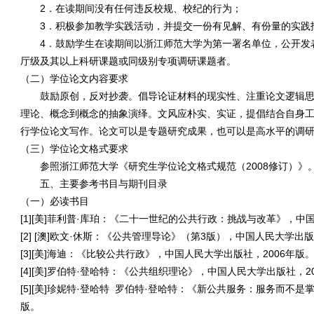
2．在读期间没有任何违反校规、校纪的行为；
3．积极参加教学实践活动，并提交一份有见解、有份量的实践
4．鼓励学生在读期间以浙江师范大学为第一署名单位，公开发
厅级及其以上科研课题或同级别专项调研课题者。
（二）学位论文内容要求
鼓励原创，反对抄袭。倡导论证材料的现实性、注重论文逻辑
理论、概念到概念的抽象演绎。文风应朴实、实证，提倡结合自身
行学位论文写作。论文可以是专题研究成果，也可以是高水平的调
（三）学位论文格式要求
参照浙江师范大学《
研究生学位论文格式规范（2008
修订）
》
五、主要参考书目与期刊目录
（一）必读书目
[1][美
]
菲利普
·
库珀：《二十一世纪的公共行政：挑战与改革》，中
[2] [澳
]
欧文
·
休斯：《公共管理导论》（第
3
版），中国人民大学出
[3][美
]
海迪：《比较公共行政》，中国人民大学出版社，
2006
年版
[4][美
]
罗伯特
·
登哈特：《公共组织理论》，中国人民大学出版社，
2
[5][美
]
珍妮特
·
登哈特
罗伯特
·
登哈特：《新公共服务：服务而不是
版。