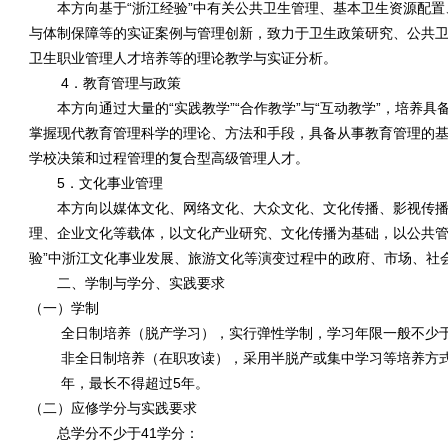
本方向基于
“
浙江经验
”
中有关公共卫生管理、基本卫生资源配置
与体制保障等的实证案例与管理创新，致力于卫生政策研究、公共
卫生职业管理人才培养等的理论教学与实证分析。
4．教育管理与政策
本方向通过大量的
“
实践教学
”“
合作教学
”
与
“
互动教学
”
，培养具
掌握现代教育管理科学的理论、方法和手段，具备从事教育管理的
学校决策和过程管理的复合型高级管理人才。
5．文化事业管理
本方向以媒体文化、网络文化、大众文化、文化传播、影视传
理、企业文化等载体，以文化产业研究、文化传播为基础，以公共
验
”
中浙江文化事业发展、旅游文化等演变过程中的政府、市场、社
二、学制与学分、实践要求
（一）学制
全日制培养
（脱产学习），实行弹性学制，学习年限一般不少
非全日制培养
（在职攻读），采用半脱产或集中学习等培养方
年，最长不得超过
5
年。
（二）应修学分与实践要求
总学分不少于
41
学分：