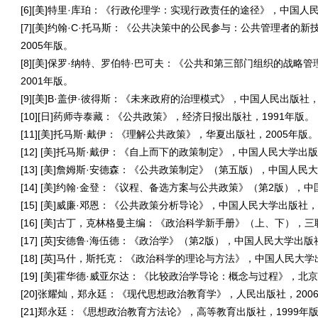
[6][美
]
特里
·
库珀：《行政伦理学：实现行政责任的途径》，中国人
[7][美
]
约翰
·C·
托马斯：《公共决策中的公民参与：公共管理者的新
2005
年版。
[8][美
]
保罗
·
纳特、罗伯特
·
巴可夫：《公共和第三部门组织的战略管
2001
年版。
[9][美
]B·
盖伊
·
彼得斯：《未来政府的治理模式》，中国人民出版社
[10][日
]
药师寺泰藏：《公共政策》，经济日报出版社，
1991
年版。
[11][美
]
托马斯
·
戴伊：《理解公共政策》，华夏出版社，
2005
年版
[12] [美
]
托马斯
·
戴伊：《自上而下的政策制定》，中国人民大学出
[13] [美
]
詹姆斯
·
安德森：《公共政策制定》（第五版），中国人民
[14] [美
]
约翰
·
金登：《议程、备选方案与公共政策》（第
2
版），中
[15] [美
]
威廉
·
邓恩：《公共政策分析导论》，中国人民大学出版社
[16] [美
]
古丁，克林格曼主编：《政治科学新手册》（上、下），三
[17] [英
]
安德鲁
·
海伍德：《政治学》（第
2
版），中国人民大学出版
[18] [英
]
马什，斯托克：《政治科学的理论与方法》，中国人民大学
[19] [美
]
霍华德
·
威亚尔达：《比较政治学导论：概念与过程》，北
[20]张耀灿，郑永廷：《现代思想政治教育学》，人民出版社，
200
[21]郑永廷：《思想政治教育方法论》，高等教育出版社，
1999
年