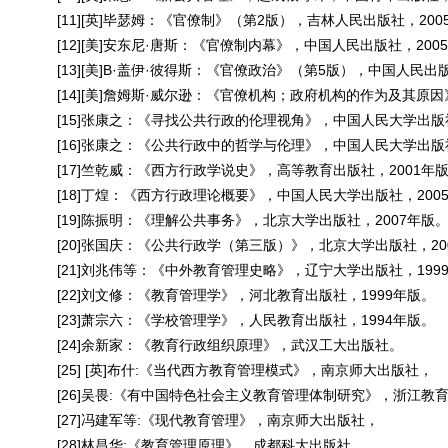
[11][英
]
毕瑟姆：《官僚制》（第
2
版），吉林人民出版社，
200
[12][美
]
安东尼
·
唐斯：《官僚制内幕》，中国人民出版社，
200
[13][美
]B·
盖伊
·
彼得斯：《官僚政治》（第
5
版），中国人民出
[14][美
]
詹姆斯
·
威尔逊：《官僚机构；政府机构的作为及其原因
[15]张康之：《寻找公共行政的伦理视角》，中国人民大学出版
[16]张康之：《公共行政中的哲学与伦理》，中国人民大学出版
[17]竺乾威：《西方行政学说史》，高等教育出版社，
2001
年
[18]丁煌：《西方行政理论概要》，中国人民大学出版社，
200
[19]陈振明：《理解公共事务》，北京大学出版社，
2007
年版
[20]张国庆：《公共行政学（第三版）》，北京大学出版社，
20
[21]刘兆伟等：《中外教育管理史略》，辽宁大学出版社，
199
[22]刘文修：《教育管理学》，河北教育出版社，
1999
年版。
[23]萧宗六：《学校管理学》，人民教育出版社，
1994
年版。
[24]余新家：《教育行政组织原理》，武汉工大出版社。
[25] [英
]
布什
:
《当代西方教育管理模式》，南京师大出版社，
[26]吴畏
:
《有中国特色社会主义教育管理体制研究》，浙江教
[27]冯建军等
:
《现代教育管理》，南京师大出版社，
[28]林昌华
:
《教育管理原理》，成都科大出版社，