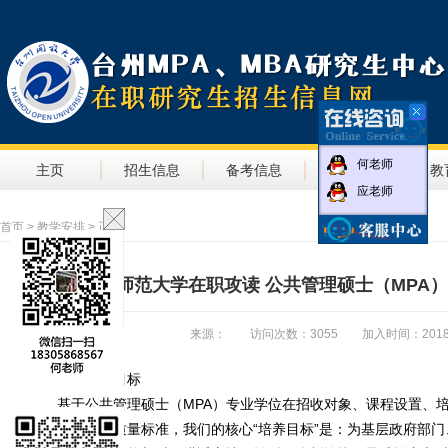
何老师
主页
招生信息
备考信息
教学信息
教
应老师
首页
>
教学安排
> 正文
浙江师范大学在职攻读 公共管理硕士（MPA
来源： 访问次数：3055 加入时间：2018-04-1
一、培养目标
基于公共管理硕士（
MPA
）专业学位在招收对象、课程设置、
有特定要求和质量标准，我们的核心
“
培养目标
”
是：为基层政府部门