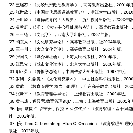
[22]王瑞荪：《比较思想政治教育学
》，高等教育出版社，
2001
年
[23]张世欣：《中国古代思想道德教育史》，浙江大学出版社，
201
[24]张世欣：《道德教育的四大境界》，浙江教育出版社，
2003
年
[25]黄希庭，郑涌：《大学生心理健康与咨询》，高等教育出版社，
[26]王玉德：《文化学》，云南大学出版社，
2007
年版。
[27]陶东风：《文化研究导论》：高等教育出版，社
2004
年版。
[28]王一川：《大众文化导论》，高等教育出版社，
2004
年版。
[29]张国良：《媒介与社会》，上海人民出版社，
2001
年版。
[30]江民安：《城市文化读本》，北京大学出版社，
2008
年版。
[31]胡正荣：《传播学总论》，中国传媒大学出版社，
1997
年版。
[32]罗钢，刘象愚：《文化研究读本》，中国社会科学出版社，
200
[33]黄葳：《教育管理学
:
概念与原理》，广东高等教育出版社，
200
[34]张新平：《教育管理学导论》，上海教育出版社，
2006
年版。
[35]黄志成，程晋宽
.
教育管理论
[M].
上海：上海教育出版社
.2001
年
[36] [美
]
威廉
·G·
坎宁安，保拉
·A·
科尔代罗：《教育管理：基于问题
社，
2002
年版。
[37] [美
] Fred C. Lunenburg Allan C. Ornstein
：《教育管理学
:
理
版社，
2003
年版。