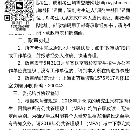
1、一志愿考生、调剂考生均需登陆网址
http://yjsbm.ec
考生进入
“一志愿登陆”界面，调剂考生进入“调剂生登陆”
为身份证后六位，对考生联系方式中本人通讯地址、邮政编
2、该通讯地址、邮政编码用于邮寄录取通知书，请考
该项操作将不能下载政审表和调档函。
二、政审办理
1、所有考生完成通讯地址等确认后，点击“政审函”按
或工作单位，并报请经办人准确、快速办理。
2、政审表于
5月31日之前
寄送至我校研究生招生办公
作单位党组织，没有工作单位的，请到本人所在街道办事处
3、政审函邮寄地址：上海市万航渡路1575号17号楼
室 刘老师收 邮编：200042。
三、委托培养协议签订
1、根据教育部规定，2018年所录取的研究生只有定
生。因我校所有公共管理硕士（MPA）均为在职攻读，无
定向类别。为确保毕业时能将个人研究生档案准确投递至毕
有告知义务。请2018年公共管理硕士（MPA）考生下载定