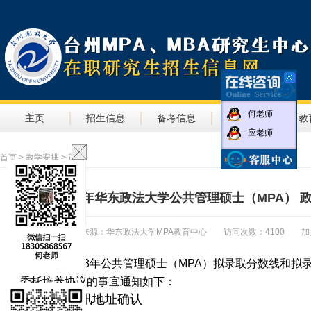
何老师
主页
招生信息
备考信息
教学信息
教
应老师
首页
>
教学安排
> 正文
关于2018年华东政法大学公共管理硕士（MPA）
来源：华东政法大学MPA教育中心 访问次数：4100 加入时间：20
我校
2018年公共管理硕士（MPA）拟录取分数线和
委托培养协议的事宜通知如下：
一、通讯地址确认