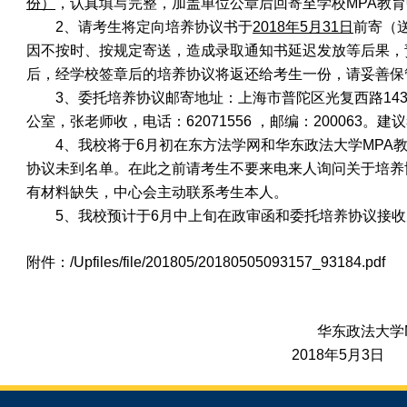
份）
，认真填写完整，加盖单位公章后回寄至学校MPA教
2、请考生将定向培养协议书于
2018年
5
月
31
日
前寄（
因
不按时、按规定寄送，造成录取通知书延迟发放等后果，
后，经学校签章后的培养协议将返还给考生一份，请妥善保
3、委托培养协议邮寄地址：
上海市普陀区光复西路
1
公室，张
老师收，电话：
62071556 ，邮编：200063
4、我校将于6月初
在东方法学网和华东政法大学
MPA
协议未到名单。在此之前请考生不要来电来人询问关于培养
有材料缺失，中心会主动联系考生本人。
5
、我校预计于
6月中上旬在政审函和委托培养协议接
附件：
/Upfiles/file/201805/20180505093157_93184.pdf
华东政法大学
2018年5月3日