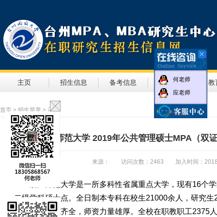
何老师
主页
招生信息
备考信息
教学信息
教
应老师
首页
>
招生简章
> 正文
浙江师范大学 2019年公共管理硕士MPA（
来源： 访问次数：2463 加入时间：2018-09-2
浙江师范大学是一所多科性省属重点大学，现有
16个
二级学科硕士点。全日制本专科在校生21000余人，研究生
良，基础设施齐全，师资力量雄厚。全校在职教职工2375人