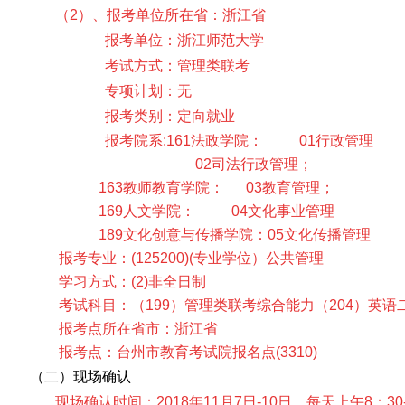
（
2）、报考单位所在省：浙江省
报考单位：浙江师范大学
考试方式：管理类联考
专项计划：无
报考类别：定向就业
报考院系
:161
法政学院：
01行政管理
02司法行政管理；
163教师教育学院： 03教育管理；
169人文学院： 04文化事业管理
189文化创意与传播学院：05文化传播管理
报考专业：
(125200)(专业学位）公共管理
学习方式：
(2)非全日制
考试科目：（
199）管理类联考综合能力（204）英语
报考点所在省市：浙江省
报考点：台州市教育考试院报名点
(3310)
（二）现场确认
现场确认时间：
201
8
年
11月
7
日
-1
0
日。每天上午
8：30