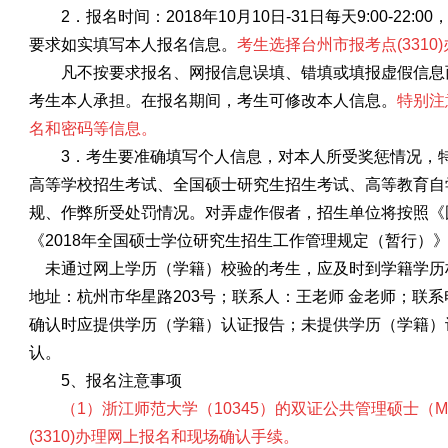
2．
报名时间：201
8
年
10月10日-31日每天9:00-22:00
要求如实填写本人报名信息。
考生选择台州市报考点
(33
凡不按要求报名、网报信息误填、错填或填报虚假信息
考生本人承担。在报名期间，考生可修改本人信息。
特别注
名和密码等信息。
3
．考生要准确填写个人信息，对本人所受奖惩情况，
高等学校招生考试、全国硕士研究生招生考试、高等教育自
规、作弊所受处罚情况。对弄虚作假者，招生单位将按照《
《
2018年全国硕士学位研究生招生工作管理规定（暂行）
未通过网上学历（学籍）校验的考生，应及时到学籍学历
地址：杭州市华星路
203号；联系人：王老师 金老师；联系电话
确认时应提供学历（学籍）认证报告；未提供学历（学籍）
认。
5
、报名注意事项
（
1）浙江师范大学（10345）的双证公共管理硕士（
(3310)办理网上报名和现场确认手续。