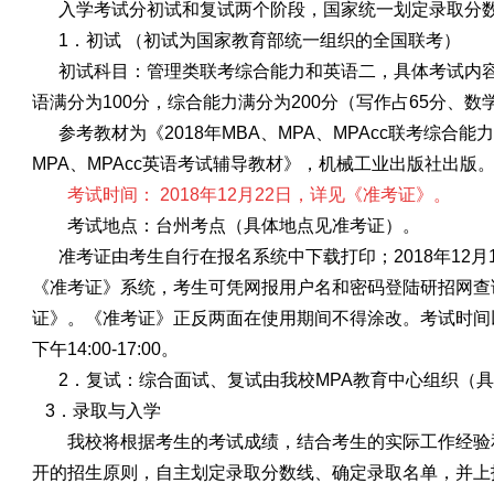
入学考试分初试和复试两个阶段，国家统一划定录取分
1．初试 （初试为国家教育部统一组织的全国联考）
初试科目：
管理类联考综合能力和英语二，具体考试内
语满分为
100分，综合能力满分为200分（写作占65分、数
参考教材为《
2018年MBA、MPA、MPAcc联考综合
MPA、MPAcc英语考试辅导教材》，机械工业出版社出版
考试时间：
201
8
年
12月2
2
日，详见《准考证》
。
考试地点：台州考点（具体地点见准考证）。
准考证由考生自行在报名系统中下载打印；
2018
年
12月
《准考证》系统，考生可凭网报用户名和密码登陆研招网查
证》。《准考证》正反两面在使用期间不得涂改。考试时间
下午14:00-17:00。
2．复试：
综合面试、复试由我校
MPA教育中心组织（
3．录取与入学
我校将根据考生的考试成绩，结合考生的实际工作经验
开的招生原则，自主划定录取分数线、确定录取名单，并上