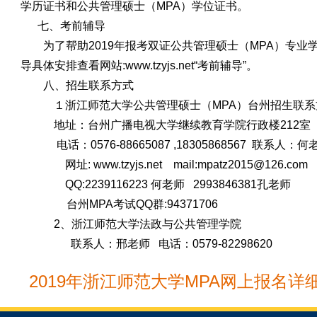
学历证书和公共管理硕士（MPA）学位证书。
七、考前辅导
为了帮助
2019
年报考双证公共管理硕士（
MPA）专业
导具体安排查看网站:www.tzyjs.net“考前辅导”。
八、招生联系方式
１浙江师范大学公共管理硕士（
MPA）台州招生联
地址：台州广播电视大学继续教育学院行政楼
212
电话：0576-88665087 ,18305868567 联系人：
网址: www.tzyjs.net mail:mpatz2015@126.com
QQ:2239116223 何老师 2993846381孔老师
台州
MPA考试QQ群:94371706
2、
浙江师范大学法政与公共管理学院
联系人：邢老师
电话：0579-82298620
2019年浙江师范大学MPA网上报名详