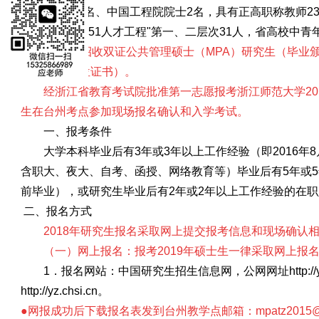
科学院院士2名、中国工程院院士2名，具有正高职称教师23
江省"新世纪151人才工程"第一、二层次31人，省高校中青
201
9
年招收双证公共管理硕士（
MPA）研究生（毕业
（MPA）学位证书）。
经浙江省教育考试院批准第一志愿报考浙江师范大学
20
生在台州考点参加现场报名确认和入学考试。
一、报考条件
大学本科毕业后有
3年或3年以上工作经验（即2016
年
含职大、夜大、自考、函授、网络教育等）毕业后有5年或5年
前毕业），或研究生毕业后有2年或2年以上工作经验的在
二、报名方式
201
8
年研究生报名采取网上提交报考信息和现场确认
（一）网上报名：报考
201
9
年硕士生一律采取网上报
1．报名网站：
中国研究生招生信息网，公网网址
http:/
http://yz.chsi.cn
。
●网报成功后下载报名表发到台州教学点邮箱：
mpatz2015