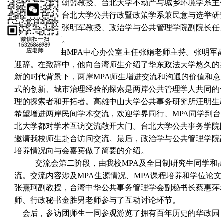
务学院院长黄朝盟教授、台北大学不动产与城乡环境学系主
杨子菡教授、台北大学公共行政暨政策学系兼民意与选举研
法大学副校长张明军教授、政治学与公共管理学院副院长任
中心各位老师。
交流会由
MPA
中心办公室主任张娟老师主持。张明军
迎辞。在致辞中，他向台湾师生介绍了华东政法大学悠久的
新的时代背景下，两岸
MPA
师生增进交流和沟通的价值和意
式的创新、城市治理经验的探索是两岸公共管理学人共同的
理的探索者和开拓者
。
高雄中山大学公共事务研究所汪明生
希望增进两岸民间学术交流，欢迎学界同行、
MPA
同学到台
北大学都对学术互访交流敞开大门。台北大学公共事务学院
邀请我校师生赴台访问交流。最后，政治学与公共管理学院
培养情况向与会嘉宾做了简要的介绍。
交流会第二阶段，由我校
MPA
及全日制研究生同学和
流。交流内容涉及
MPA
生源情况、
MPA
课程培养和学位论
张熹珂副教授，台湾中华公共事务管理学会副秘书长蔡惠萍
师、行政秘书金胜男老师参与了互动讨论环节。
会后，参访团师生一同参观游览了拥有百年历史的华政园