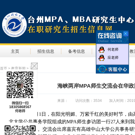
何老师
主页
招生信息
备考信息
教学信息
教
应老师
首页
>
教育新闻
> 正文
海峡两岸MPA师生交流会在华
来源： 访问次数：3534 加入时间：2019-04-0
2019
年
4
月
1
日，在阳光明媚、万紫千红的美好时节，由
北大学公共事务学院组成的
MPA
师生参访团一行
27
人来到我
术交流座谈会。交流会出席嘉宾有高雄中山大学公共事务研